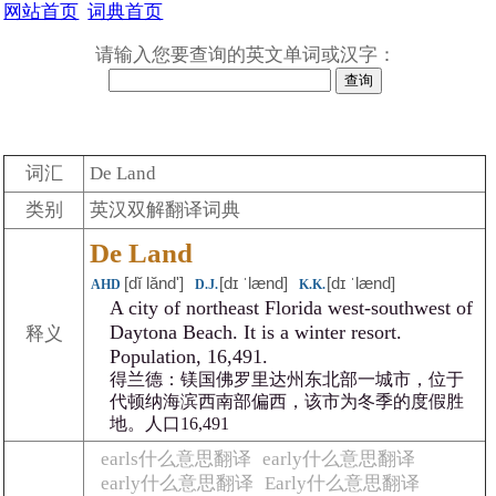
网站首页
词典首页
请输入您要查询的英文单词或汉字：
词汇
De Land
类别
英汉双解翻译词典
De Land
[dĭ lăndʹ]
[dɪ ˈlænd]
[dɪ ˈlænd]
AHD
D.J.
K.K.
A city of northeast Florida west-southwest of
Daytona Beach. It is a winter resort.
释义
Population, 16,491.
得兰德：镁国佛罗里达州东北部一城市，位于
代顿纳海滨西南部偏西，该市为冬季的度假胜
地。人口16,491
earls什么意思翻译
early什么意思翻译
early什么意思翻译
Early什么意思翻译