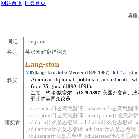
网站首页
词典首页
请输
词汇
Langston
类别
英汉双解翻译词典
Lang·ston
[lăngʹstən]
John Mercer
(
1829-1897
)
[ˈlæŋstən
AHD
D.J.
American diplomat, politician, and educator who
释义
from Virginia (1890-1891).
兰顿，约翰·默塞尔：(
1829-1897
) 美国外交家、政
亚州的美国众议员
adsorbates什么意思翻译
adsorbed什么意思翻译
adsorption什么意思翻译
adsorptions什么意思
随便看
adularia什么意思翻译
adularias什么意思翻译
adulations什么意思翻译
adulator什么意思翻译
adulterate什么意思翻译
adulterated什么意思翻