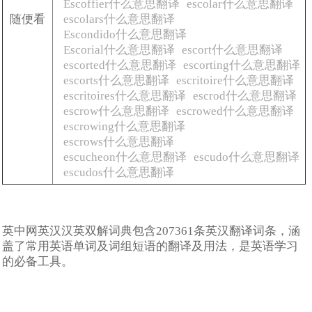
Escoffier什么意思翻译
escolar什么意思翻译
随便看
escolars什么意思翻译
Escondido什么意思翻译
Escorial什么意思翻译
escort什么意思翻译
escorted什么意思翻译
escorting什么意思翻译
escorts什么意思翻译
escritoire什么意思翻译
escritoires什么意思翻译
escrod什么意思翻译
escrow什么意思翻译
escrowed什么意思翻译
escrowing什么意思翻译
escrows什么意思翻译
escucheon什么意思翻译
escudo什么意思翻译
escudos什么意思翻译
英中网英汉汉英双解词典包含207361条英汉翻译词条，涵
盖了常用英语单词及词组短语的翻译及用法，是英语学习
的必备工具。