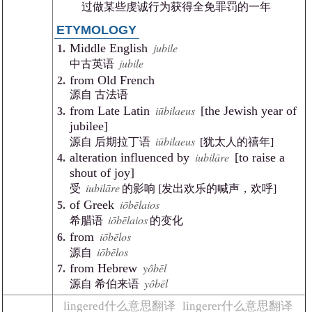
过做某些虔诚行为获得全免罪罚的一年
ETYMOLOGY
jubile
Middle English
jubile
中古英语
from Old French
源自 古法语
iūbilaeus
from Late Latin
[the Jewish year of
jubilee]
iūbilaeus
源自 后期拉丁语
[犹太人的禧年]
iubilāre
alteration influenced by
[to raise a
shout of joy]
iubilāre
受
的影响 [发出欢乐的喊声，欢呼]
iōbēlaios
of Greek
iōbēlaios
希腊语
的变化
iōbēlos
from
iōbēlos
源自
yôbēl
from Hebrew
yôbēl
源自 希伯来语
lingered什么意思翻译
lingerer什么意思翻译