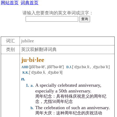
网站首页
词典首页
请输入您要查询的英文单词或汉字：
词汇
jubilee
类别
英汉双解翻译词典
ju·bi·lee
[jo͞o′bə-lē', jo͞o”bə-lēʹ]
[ˈdʒuːbəˌliː, ˌdʒuːbəˈliː]
AHD
D.J.
[ˈdʒubəˌli, ˌdʒubəˈli]
K.K.
n.
A specially celebrated anniversary,
especially a 50th anniversary.
周年纪念：具有特殊庆祝意义的周年纪
念，尤指50周年纪念
The celebration of such an anniversary.
周年大庆：这种周年纪念的庆祝活动