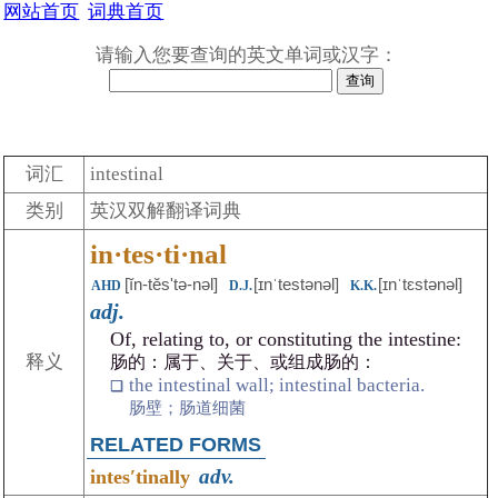
网站首页
词典首页
请输入您要查询的英文单词或汉字：
词汇
intestinal
类别
英汉双解翻译词典
in·tes·ti·nal
[ĭn-tĕsʹtə-nəl]
[ɪnˈtestənəl]
[ɪnˈtɛstənəl]
AHD
D.J.
K.K.
adj.
Of, relating to, or constituting the intestine:
释义
肠的：属于、关于、或组成肠的：
the intestinal wall; intestinal bacteria.
肠壁；肠道细菌
RELATED FORMS
adv.
intesʹtinally