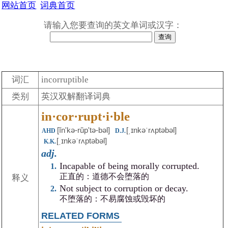
网站首页
词典首页
请输入您要查询的英文单词或汉字：
词汇
incorruptible
类别
英汉双解翻译词典
in·cor·rupt·i·ble
[ĭn'kə-rŭpʹtə-bəl]
[ˌɪnkəˈrʌptəbəl]
AHD
D.J.
[ˌɪnkəˈrʌptəbəl]
K.K.
adj.
Incapable of being morally corrupted.
正直的：道德不会堕落的
释义
Not subject to corruption or decay.
不堕落的：不易腐蚀或毁坏的
RELATED FORMS