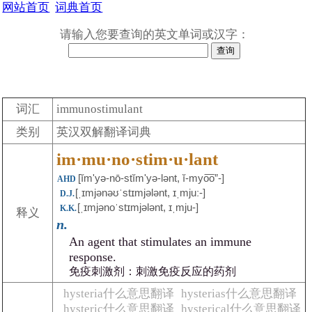
网站首页
词典首页
请输入您要查询的英文单词或汉字：
词汇
immunostimulant
类别
英汉双解翻译词典
im·mu·no·stim·u·lant
[ĭm'yə-nō-stĭmʹyə-lənt, ĭ-myo͞o”-]
AHD
[ˌɪmjənəʊˈstɪmjələnt, ɪˌmjuː-]
D.J.
[ˌɪmjənoˈstɪmjələnt, ɪˌmju-]
K.K.
释义
n.
An agent that stimulates an immune
response.
免疫刺激剂：刺激免疫反应的药剂
hysteria什么意思翻译
hysterias什么意思翻译
hysteric什么意思翻译
hysterical什么意思翻译