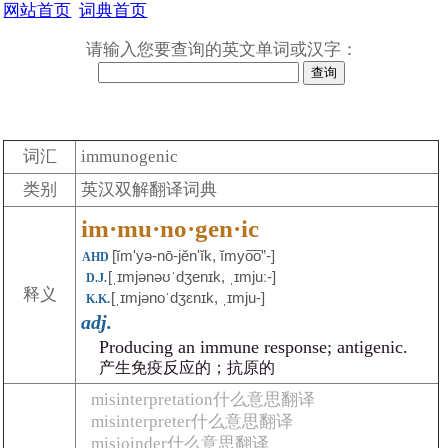
网站首页
词典首页
请输入您要查询的英文单词或汉字：
词汇
immunogenic
类别
英汉双解翻译词典
im·mu·no·gen·ic
[ĭm'yə-nō-jĕnʹĭk, ĭmyo͞o”-]
AHD
[ˌɪmjənəʊˈdʒenɪk, ˌɪmjuː-]
D.J.
释义
[ˌɪmjənoˈdʒɛnɪk, ˌɪmju-]
K.K.
adj.
Producing an immune response; antigenic.
产生免疫反应的；抗原的
misinterpretation什么意思翻译
misinterpreter什么意思翻译
misjoinder什么意思翻译