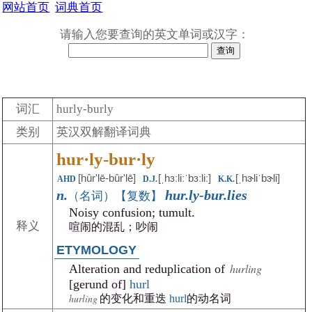
网站首页
词典首页
请输入您要查询的英文单词或汉字：
词汇
hurly-burly
类别
英汉双解翻译词典
hur·ly-bur·ly
[hûr'lē-bûrʹlē]
[ˌhɜːliːˈbɜːliː]
[ˌhɝliˈbɝli]
AHD
D.J.
K.K.
n.
hur.ly-bur.lies
（名词）【复数】
Noisy confusion; tumult.
释义
喧闹的混乱；吵闹
ETYMOLOGY
hurling
Alteration and reduplication of
[gerund of]
hurl
hurling
的变化和重迭
hurl
的动名词