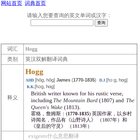
网站首页
词典首页
请输入您要查询的英文单词或汉字：
词汇
Hogg
类别
英汉双解翻译词典
Hogg
[hôg, hŏg]
James
(
1770-1835
)
[hɔːg, hɒg]
AHD
D.J.
[hɔg, hɑg]
K.K.
British writer known for his rustic verse,
释义
including
The Mountain Bard
(1807) and
The
Queen's Wake
(1813).
霍格，詹姆斯：(
1770-1835
) 英国作家，以乡村
诗闻名，作品有《山野诗人》 （1807年）和
《皇后的守灵》 （1813年）
exigents什么意思翻译