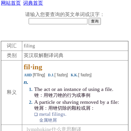
网站首页
词典首页
请输入您要查询的英文单词或汉字：
词汇
filing
类别
英汉双解翻译词典
fil·ing
[fīʹlĭng]
[ˈfaɪlɪŋ]
[ˈfaɪlɪŋ]
AHD
D.J.
K.K.
n.
The act or an instance of using a file.
释义
锉：用锉刀锉的行为或事例
A particle or shaving removed by a file:
锉屑：用锉切除的颗粒或屑：
metal filings.
金属锉屑
lymphokine什么意思翻译