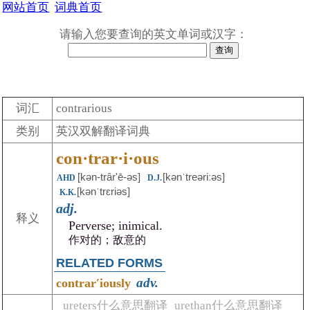
网站首页
词典首页
请输入您要查询的英文单词或汉字：
词汇
contrarious
类别
英汉双解翻译词典
con·trar·i·ous
[kən-trârʹē-əs]
[kənˈtreəriːəs]
AHD
D.J.
[kənˈtrɛriəs]
K.K.
adj.
释义
Perverse; inimical.
作对的；敌意的
RELATED FORMS
adv.
contrarʹiously
ureters什么意思翻译
urethan什么意思翻译