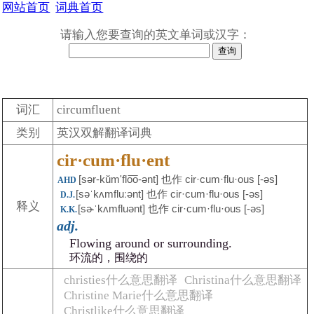
网站首页
词典首页
请输入您要查询的英文单词或汉字：
词汇
circumfluent
类别
英汉双解翻译词典
cir·cum·flu·ent
[sər-kŭmʹflo͞o-ənt] 也作 cir·cum·flu·ous [-əs]
AHD
[səˈkʌmfluːənt] 也作 cir·cum·flu·ous [-əs]
D.J.
释义
[sɚˈkʌmfluənt] 也作 cir·cum·flu·ous [-əs]
K.K.
adj.
Flowing around or surrounding.
环流的，围绕的
christies什么意思翻译
Christina什么意思翻译
Christine Marie什么意思翻译
Christlike什么意思翻译