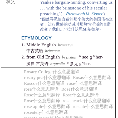
释义
Yankee bargain-hunting, converting us
. . . with the brimstone of his secular
preaching"(
)
Rushworth M. Kidder
“四处寻觅便宜货的那个伟大的美国佬布道
者，进行世俗的劝诫时那热情洋溢的言辞
改变了我们…”(拉什沃思
M.
基德尔)
ETYMOLOGY
brimston
Middle English
brimston
中古英语
brynstān
w
from Old English
* see g
her-
brynstān
w
源自 古英语
* 参见 g
her-
Rosary College什么意思翻译
rosary pea什么意思翻译
Rosas什么意思翻译
Roscoe什么意思翻译
rose什么意思翻译
rose什么意思翻译
Rose什么意思翻译
Rose什么意思翻译
Rose什么意思翻译
Rose什么意思翻译
rose acacia什么意思翻译
rose apple什么意思翻译
roseate什么意思翻译
roseately什么意思翻译