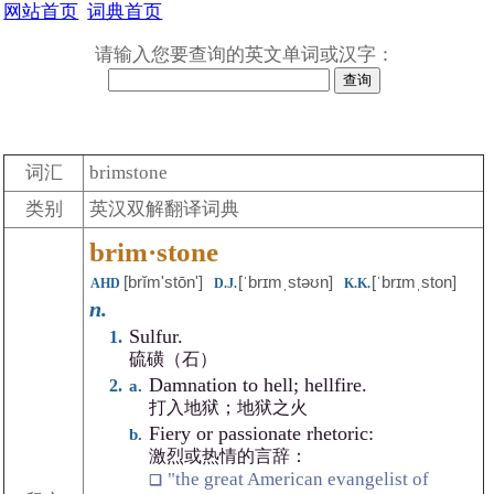
网站首页
词典首页
请输入您要查询的英文单词或汉字：
词汇
brimstone
类别
英汉双解翻译词典
brim·stone
[brĭmʹstōn']
[ˈbrɪmˌstəʊn]
[ˈbrɪmˌston]
AHD
D.J.
K.K.
n.
Sulfur.
硫磺（石）
Damnation to hell; hellfire.
打入地狱；地狱之火
Fiery or passionate rhetoric:
激烈或热情的言辞：
"the great American evangelist of