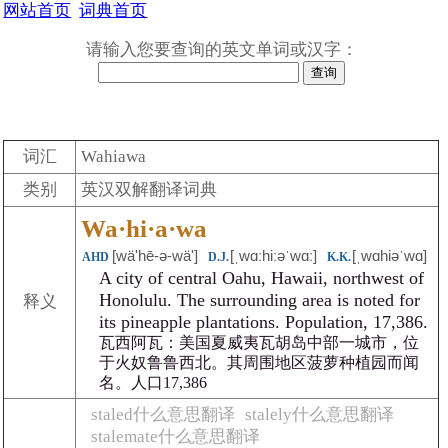
网站首页
词典首页
请输入您要查询的英文单词或汉字：
词汇
Wahiawa
类别
英汉双解翻译词典
Wa·hi·a·wa
[wä'hē-ə-wäʹ]
[ˌwɑːhiːəˈwɑː]
[ˌwɑhiəˈwɑ]
AHD
D.J.
K.K.
A city of central Oahu, Hawaii, northwest of
Honolulu. The surrounding area is noted for
释义
its pineapple plantations. Population, 17,386.
瓦西阿瓦：美国夏威夷瓦胡岛中部一城市，位
于火奴鲁鲁西北。其周围地区菠萝种植园而闻
名。人口17,386
staled什么意思翻译
stalely什么意思翻译
stalemate什么意思翻译