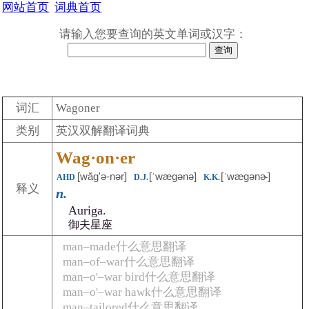
网站首页
词典首页
请输入您要查询的英文单词或汉字：
词汇
Wagoner
类别
英汉双解翻译词典
Wag·on·er
[wăgʹə-nər]
[ˈwægənə]
[ˈwægənɚ]
AHD
D.J.
K.K.
释义
n.
Auriga.
御夫星座
man–made什么意思翻译
man–of–war什么意思翻译
man–o'–war bird什么意思翻译
man–o'–war hawk什么意思翻译
man–tailored什么意思翻译