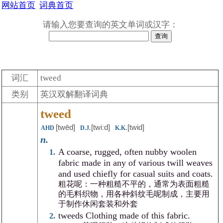
网站首页
词典首页
请输入您要查询的英文单词或汉字：
词汇
tweed
类别
英汉双解翻译词典
tweed
[twēd]
[twiːd]
[twid]
AHD
D.J.
K.K.
n.
A coarse, rugged, often nubby woolen
fabric made in any of various twill weaves
and used chiefly for casual suits and coats.
粗花呢：一种粗糙不平的，通常为表面粗糙
的毛料织物，用各种斜纹毛呢制成，主要用
于制作休闲套装和外套
tweeds Clothing made of this fabric.