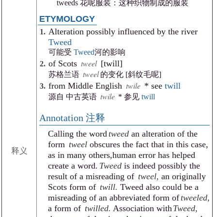
tweeds 花呢服装：这种织物制成的服装
ETYMOLOGY
Alteration possibly influenced by the river
Tweed
可能受
Tweed
河的影响
tweel
of Scots
[twill]
tweel
苏格兰语
的变化 [斜纹毛呢]
twile
from Middle English
* see
twill
twile
源自 中古英语
* 参见
twill
注释
Calling the word
tweed
an alteration of the
form
tweel
obscures the fact that in this case,
释义
as in many others,human error has helped
create a word.
Tweed
is indeed possibly the
result of a misreading of
tweel,
an originally
Scots form of
twill.
Tweed also could be a
misreading of an abbreviated form of
tweeled,
a form of
twilled.
Association with
Tweed,