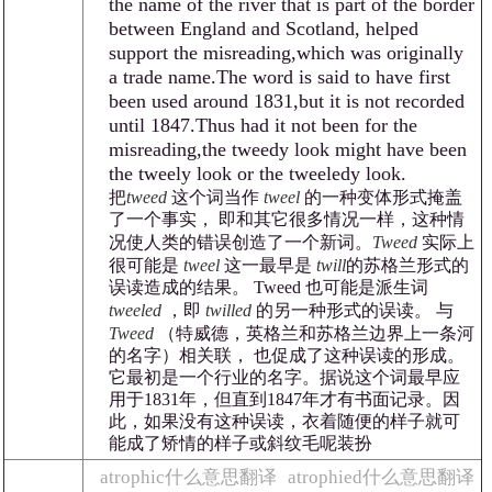
the name of the river that is part of the border
between England and Scotland, helped
support the misreading,which was originally
a trade name.The word is said to have first
been used around 1831,but it is not recorded
until 1847.Thus had it not been for the
misreading,the tweedy look might have been
the tweely look or the tweeledy look.
把
tweed
这个词当作
tweel
的一种变体形式掩盖
了一个事实， 即和其它很多情况一样，这种情
况使人类的错误创造了一个新词。
Tweed
实际上
很可能是
tweel
这一最早是
twill
的苏格兰形式的
误读造成的结果。 Tweed 也可能是派生词
tweeled
，即
twilled
的另一种形式的误读。 与
Tweed
（特威德，英格兰和苏格兰边界上一条河
的名字）相关联， 也促成了这种误读的形成。
它最初是一个行业的名字。据说这个词最早应
用于1831年，但直到1847年才有书面记录。因
此，如果没有这种误读，衣着随便的样子就可
能成了矫情的样子或斜纹毛呢装扮
atrophic什么意思翻译
atrophied什么意思翻译