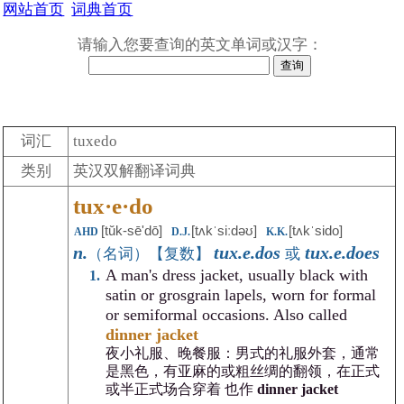
网站首页
词典首页
请输入您要查询的英文单词或汉字：
词汇
tuxedo
类别
英汉双解翻译词典
tux·e·do
[tŭk-sēʹdō]
[tʌkˈsiːdəʊ]
[tʌkˈsido]
AHD
D.J.
K.K.
n.
tux.e.dos
tux.e.does
（名词）【复数】
或
A man's dress jacket, usually black with
satin or grosgrain lapels, worn for formal
or semiformal occasions. Also called
dinner jacket
夜小礼服、晚餐服：男式的礼服外套，通常
是黑色，有亚麻的或粗丝绸的翻领，在正式
或半正式场合穿着 也作
dinner jacket