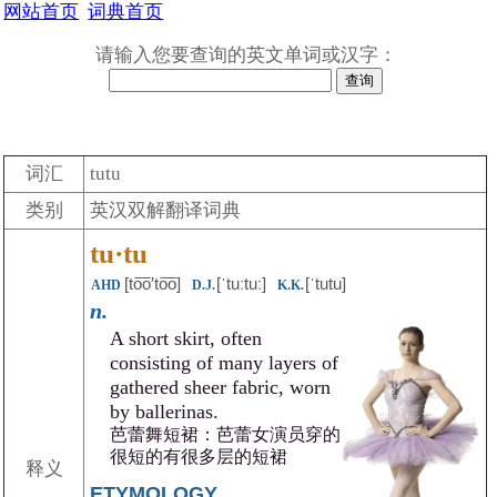
网站首页
词典首页
请输入您要查询的英文单词或汉字：
词汇
tutu
类别
英汉双解翻译词典
tu·tu
[to͞o′to͞o]
[ˈtuːtuː]
[ˈtutu]
AHD
D.J.
K.K.
n.
A short skirt, often
consisting of many layers of
gathered sheer fabric, worn
by ballerinas.
芭蕾舞短裙：芭蕾女演员穿的
很短的有很多层的短裙
释义
ETYMOLOGY