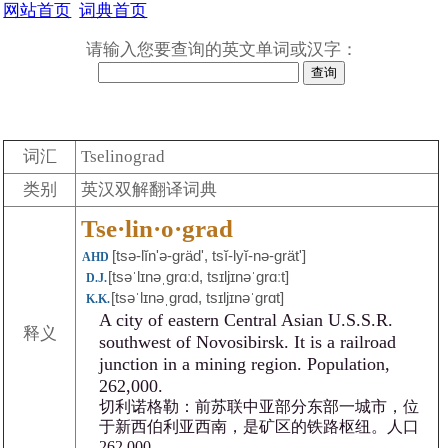
网站首页
词典首页
请输入您要查询的英文单词或汉字：
词汇
Tselinograd
类别
英汉双解翻译词典
Tse·lin·o·grad
[tsə-lĭnʹə-gräd', tsĭ-lyĭ-nə-grätʹ]
AHD
[tsəˈlɪnəˌgrɑːd, tsɪljɪnəˈgrɑːt]
D.J.
[tsəˈlɪnəˌgrɑd, tsɪljɪnəˈgrɑt]
K.K.
A city of eastern Central Asian U.S.S.R.
释义
southwest of Novosibirsk. It is a railroad
junction in a mining region. Population,
262,000.
切利诺格勒：前苏联中亚部分东部一城市，位
于新西伯利亚西南，是矿区的铁路枢纽。人口
262,000