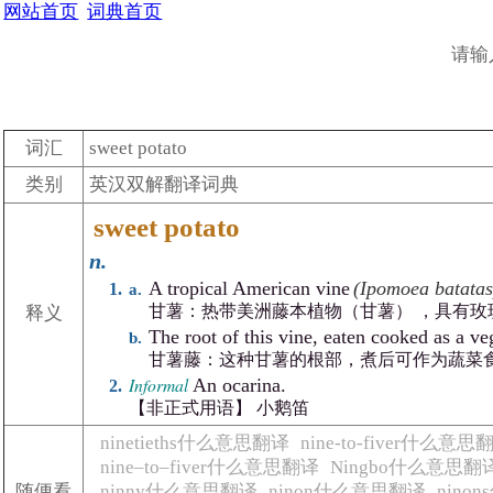
网站首页
词典首页
请输
词汇
sweet potato
类别
英汉双解翻译词典
sweet potato
n.
A tropical American vine
(Ipomoea batatas
甘薯：热带美洲藤本植物（甘薯） ，具有
释义
The root of this vine, eaten cooked as a ve
甘薯藤：这种甘薯的根部，煮后可作为蔬菜食
Informal
An ocarina.
【非正式用语】 小鹅笛
ninetieths什么意思翻译
nine-to-fiver什么意思
nine–to–fiver什么意思翻译
Ningbo什么意思翻
随便看
ninny什么意思翻译
ninon什么意思翻译
nino