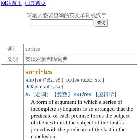
网站首页
词典首页
请输入您要查询的英文单词或汉字：
词汇
sorites
类别
英汉双解翻译词典
so·ri·tes
[sə-rīʹtēz, sô-]
[səˈraɪtiːz, sɔː-]
AHD
D.J.
[səˈraɪtiz, sɔ-]
K.K.
n.
sorites
（名词）【复数】
【逻辑学】
A form of argument in which a series of
incomplete syllogisms is so arranged that the
predicate of each premise forms the subject
of the next until the subject of the first is
joined with the predicate of the last in the
conclusion.