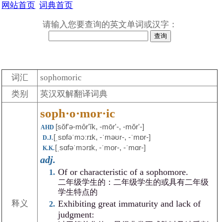
网站首页
词典首页
请输入您要查询的英文单词或汉字：
词汇
sophomoric
类别
英汉双解翻译词典
soph·o·mor·ic
[sŏf'ə-môrʹĭk, -mōrʹ-, -mŏrʹ-]
AHD
[ˌsɒfəˈmɔːrɪk, -ˈməʊr-, -ˈmɒr-]
D.J.
[ˌsɑfəˈmɔrɪk, -ˈmor-, -ˈmɑr-]
K.K.
adj.
Of or characteristic of a sophomore.
二年级学生的：二年级学生的或具有二年级
学生特点的
Exhibiting great immaturity and lack of
释义
judgment: