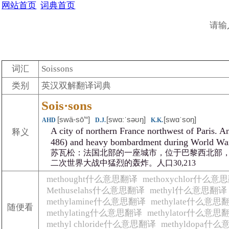
网站首页
词典首页
请输
词汇
Soissons
类别
英汉双解翻译词典
Sois·sons
[swä-sō’“]
[swɑːˈsəʊŋ]
[swɑˈsoŋ]
AHD
D.J.
K.K.
A city of northern France northwest of Paris. A
释义
486) and heavy bombardment during World Wars 
苏瓦松：法国北部的一座城市，位于巴黎西北部，
二次世界大战中猛烈的轰炸。人口30,213
methought什么意思翻译
methoxychlor什么意
Methuselahs什么意思翻译
methyl什么意思翻译
methylamine什么意思翻译
methylate什么意思
随便看
methylating什么意思翻译
methylator什么意思
methyl chloride什么意思翻译
methyldopa什