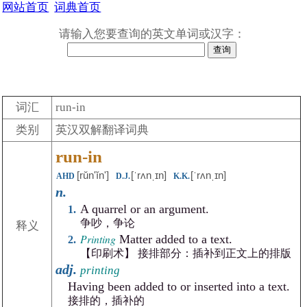
网站首页
词典首页
请输入您要查询的英文单词或汉字：
词汇
run-in
类别
英汉双解翻译词典
run-in
[rŭnʹĭn']
[ˈrʌnˌɪn]
[ˈrʌnˌɪn]
AHD
D.J.
K.K.
n.
A quarrel or an argument.
争吵，争论
释义
Printing
Matter added to a text.
【印刷术】 接排部分：插补到正文上的排版
adj.
printing
Having been added to or inserted into a text.
接排的，插补的