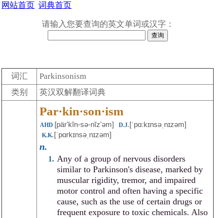
网站首页
词典首页
请输入您要查询的英文单词或汉字：
词汇
Parkinsonism
类别
英汉双解翻译词典
Par·kin·son·ism
[pärʹkĭn-sə-nĭz'əm]
[ˈpɑːkɪnsəˌnɪzəm]
AHD
D.J.
[ˈpɑrkɪnsəˌnɪzəm]
K.K.
n.
Any of a group of nervous disorders
similar to Parkinson's disease, marked by
muscular rigidity, tremor, and impaired
motor control and often having a specific
cause, such as the use of certain drugs or
frequent exposure to toxic chemicals. Also