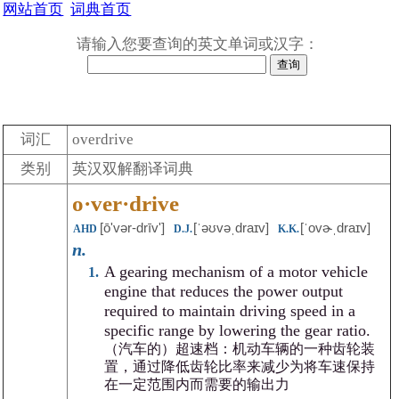
网站首页
词典首页
请输入您要查询的英文单词或汉字：
词汇
overdrive
类别
英汉双解翻译词典
o·ver·drive
[ōʹvər-drīv']
[ˈəʊvəˌdraɪv]
[ˈovɚˌdraɪv]
AHD
D.J.
K.K.
n.
A gearing mechanism of a motor vehicle
engine that reduces the power output
required to maintain driving speed in a
specific range by lowering the gear ratio.
（汽车的）超速档：机动车辆的一种齿轮装
置，通过降低齿轮比率来减少为将车速保持
在一定范围内而需要的输出力