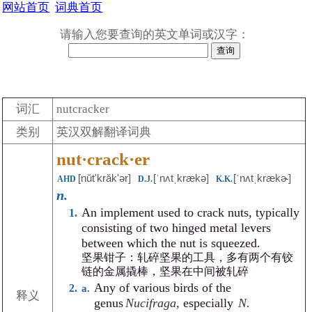
网站首页
词典首页
请输入您要查询的英文单词或汉字：
词汇
nutcracker
类别
英汉双解翻译词典
nut·crack·er
[nŭtʹkrăk'ər]
[ˈnʌtˌkrækə]
[ˈnʌtˌkrækɚ]
AHD
D.J.
K.K.
n.
An implement used to crack nuts, typically
consisting of two hinged metal levers
between which the nut is squeezed.
坚果钳子：轧碎坚果的工具，多有两个有铰
链的金属撬棒，坚果在中间被轧碎
Any of various birds of the
释义
genus
Nucifraga,
especially
N.