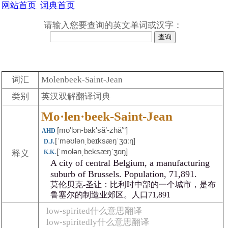
网站首页
词典首页
请输入您要查询的英文单词或汉字：
词汇
Molenbeek-Saint-Jean
类别
英汉双解翻译词典
Mo·len·beek-Saint-Jean
[mōʹlən-bāk'să’-zhä’“]
AHD
[ˈməʊlənˌbeɪksæŋˈʒɑːŋ]
D.J.
[ˈmolənˌbeksæŋˈʒɑŋ]
释义
K.K.
A city of central Belgium, a manufacturing
suburb of Brussels. Population, 71,891.
莫伦贝克-圣让：比利时中部的一个城市，是布
鲁塞尔的制造业郊区。人口71,891
low-spirited什么意思翻译
low-spiritedly什么意思翻译