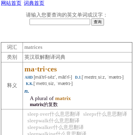
网站首页
词典首页
请输入您要查询的英文单词或汉字：
词汇
matrices
类别
英汉双解翻译词典
ma·tri·ces
[māʹtrĭ-sēz', mătʹrĭ-]
[ˈmeɪtrɪˌsiːz, ˈmætrɪ-]
AHD
D.J.
[ˈmetrɪˌsiz, ˈmætrɪ-]
K.K.
释义
n.
A plural of
matrix
matrix
的复数
sleep over什么意思翻译
sleeps什么意思翻译
sleepwalk什么意思翻译
sleepwalker什么意思翻译
sleepwalking什么意思翻译